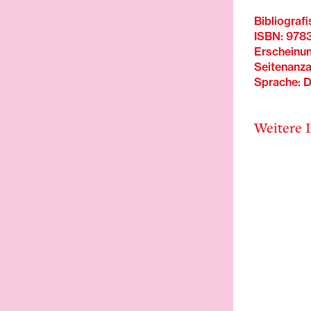
Bibliograf
ISBN: 97
Erscheinu
Seitenanza
Sprache: 
Weitere I